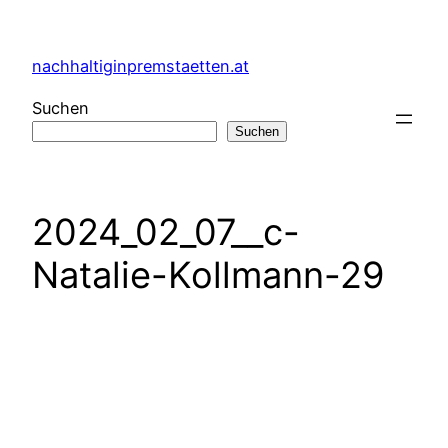
Zum
Inhalt
nachhaltiginpremstaetten.at
springen
Suchen
Suchen
2024_02_07__c-
Natalie-Kollmann-29