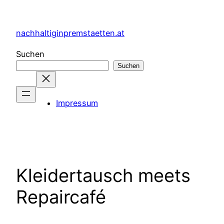
Zum
Inhalt
nachhaltiginpremstaetten.at
springen
Suchen
Suchen
Impressum
Kleidertausch meets
Repaircafé