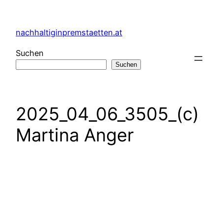
Zum
Inhalt
nachhaltiginpremstaetten.at
springen
Suchen
Suchen
2025_04_06_3505_(c)
Martina Anger