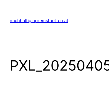
Zum
Inhalt
springen
nachhaltiginpremstaetten.at
PXL_20250405