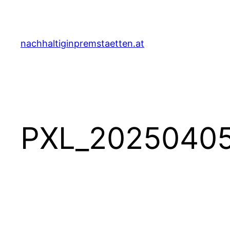
Zum
Inhalt
springen
nachhaltiginpremstaetten.at
PXL_20250405