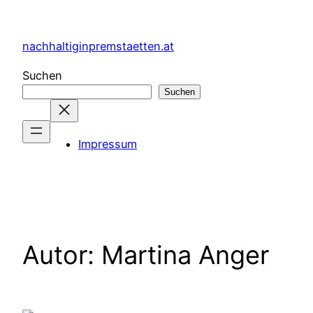
Zum
Inhalt
nachhaltiginpremstaetten.at
springen
Suchen
Suchen
Impressum
Autor:
Martina Anger