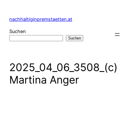
Zum
Inhalt
nachhaltiginpremstaetten.at
springen
Suchen
Suchen
2025_04_06_3508_(c)
Martina Anger